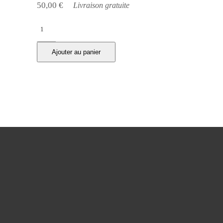
50,00
€
Livraison gratuite
Les
passages
couverts,
Ajouter au panier
dimanche
7
décembre
quantity