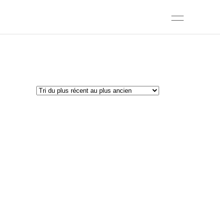
Trié
Affichage de 1–12 sur 29 résultats
du
plus
récent
au
plus
ancien
Ground
control,
samedi 7
novembre.