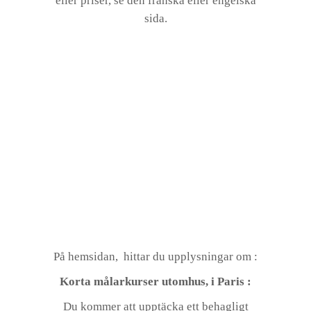
eller priser, se den franska eller engelska
sida.
På hemsidan, hittar du upplysningar om :
Korta
målarkurser utomhus, i Paris :
Du kommer att upptäcka ett behagligt