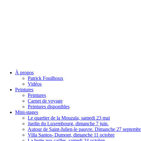
À propos
Patrick Fouilhoux
Vidéos
Peintures
Peintures
Carnet de voyage
Peintures disponibles
Mini-stages
Le quartier de la Mouzaïa, samedi 23 mai
Jardin du Luxembourg, dimanche 7 juin.
Autour de Saint-Julien-le pauvre. Dimanche 27 septembr
Villa Santos- Dumont, dimanche 11 octobre
La butte aux cailles, samedi 24 octobre